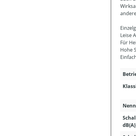
Wirksa
andere
Einzel
Leise 
Für He
Hohe S
Einfac
Betri
Klass
Nenns
Schal
dB(A)