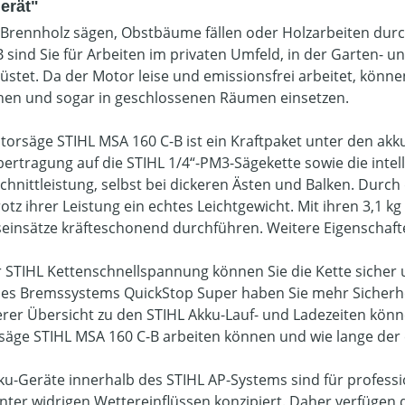
erät"
 Brennholz sägen, Obstbäume fällen oder Holzarbeiten dur
B sind Sie für Arbeiten im privaten Umfeld, in der Garten-
üstet. Da der Motor leise und emissionsfrei arbeitet, können
hen und sogar in geschlossenen Räumen einsetzen.
torsäge STIHL MSA 160 C-B ist ein Kraftpaket unter den ak
bertragung auf die STIHL 1/4“-PM3-Sägekette sowie die intel
hnittleistung, selbst bei dickeren Ästen und Balken. Durch d
otz ihrer Leistung ein echtes Leichtgewicht. Mit ihren 3,1 k
seinsätze kräfteschonend durchführen. Weitere Eigenschaft
r STIHL Kettenschnellspannung können Sie die Kette siche
es Bremssystems QuickStop Super haben Sie mehr Sicherhei
erer Übersicht zu den STIHL Akku-Lauf- und Ladezeiten könne
säge STIHL MSA 160 C-B arbeiten können und wie lange der 
kku-Geräte innerhalb des STIHL AP-Systems sind für profess
nter widrigen Wettereinflüssen konzipiert. Daher verfügen 