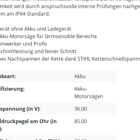
mkeit wird durch anspruchsvolle interne Prüfungen nachgewi
m am IPX4-Standard.
gerät ohne Akku und Ladegerät
Akku-Motorsäge für lärmsensible Bereiche
imwerker und Profis
chnittleistung und feiner Schnitt
hes Nachspannen der Kette dank STIHL Kettenschnellspan
ebsart:
Akku
ifizierung:
Akku-
Motorsägen
pannung (in V):
36.00
ldruckpegel am Ohr (in
85.00
):