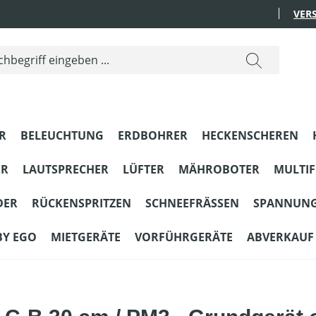
VER
R
BELEUCHTUNG
ERDBOHRER
HECKENSCHEREN
ER
LAUTSPRECHER
LÜFTER
MÄHROBOTER
MULTI
DER
RÜCKENSPRITZEN
SCHNEEFRÄSSEN
SPANNUN
BY EGO
MIETGERÄTE
VORFÜHRGERÄTE
ABVERKAUF