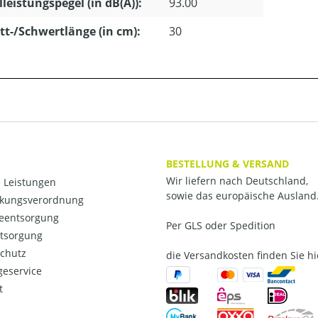
lleistungspegel (in dB(A)):
93.00
tt-/Schwertlänge (in cm):
30
BESTELLUNG & VERSAND
Wir liefern nach Deutschland,
 Leistungen
sowie das europäische Ausland
kungsverordnung
ieentsorgung
Per GLS oder Spedition
ntsorgung
chutz
die Versandkosten finden Sie hi
eservice
t