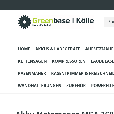
m Hauptinhalt springen
Zur Suche springen
Zur Hauptnavigation springen
HOME
AKKUS & LADEGERÄTE
AUFSITZMÄHE
KETTENSÄGEN
KOMPRESSOREN
LAUBBLÄS
RASENMÄHER
RASENTRIMMER & FREISCHNEI
WANDHALTERUNGEN
ZUBEHÖR
POWERED 