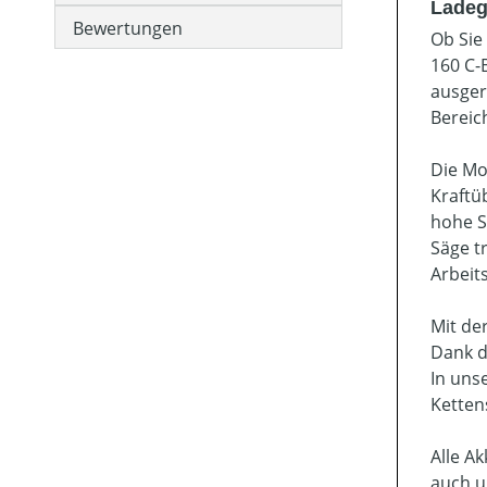
Ladeg
Bewertungen
Ob Sie
160 C-
ausger
Bereic
Die Mo
Kraftü
hohe Sc
Säge tr
Arbeit
Mit de
Dank d
In uns
Ketten
Alle A
auch u