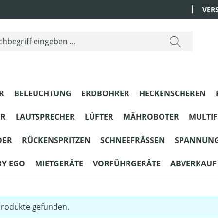
VER
R
BELEUCHTUNG
ERDBOHRER
HECKENSCHEREN
ER
LAUTSPRECHER
LÜFTER
MÄHROBOTER
MULTI
DER
RÜCKENSPRITZEN
SCHNEEFRÄSSEN
SPANNUN
BY EGO
MIETGERÄTE
VORFÜHRGERÄTE
ABVERKAUF
Produkte gefunden.