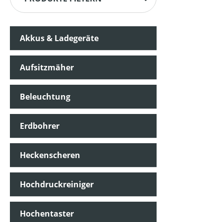
Akkus & Ladegeräte
Aufsitzmäher
Beleuchtung
Erdbohrer
Heckenscheren
Hochdruckreiniger
Hochentaster