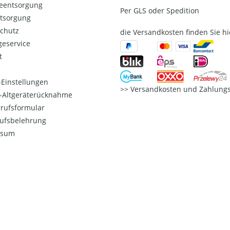
ieentsorgung
Per GLS oder Spedition
ntsorgung
chutz
die Versandkosten finden Sie hi
eservice
t
Einstellungen
Versandkosten und Zahlungs
o-Altgeräterücknahme
rufsformular
ufsbelehrung
ssum