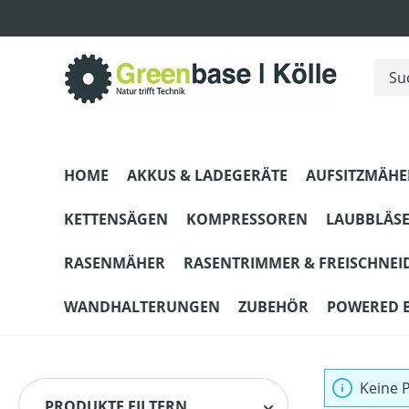
m Hauptinhalt springen
Zur Suche springen
Zur Hauptnavigation springen
HOME
AKKUS & LADEGERÄTE
AUFSITZMÄHE
KETTENSÄGEN
KOMPRESSOREN
LAUBBLÄS
RASENMÄHER
RASENTRIMMER & FREISCHNEI
WANDHALTERUNGEN
ZUBEHÖR
POWERED 
Keine 
PRODUKTE FILTERN