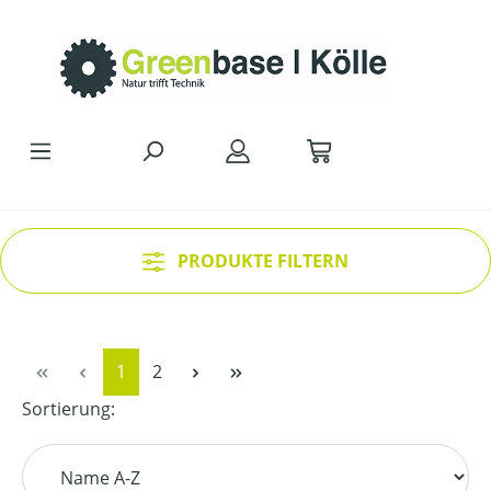
Zum Hauptinhalt springen
PRODUKTE FILTERN
Seite
Seite
1
2
Sortierung: