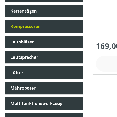
Ladegerät
Kettensägen
Kompressoren
Laubbläser
169,0
Lautsprecher
Lüfter
Mähroboter
Multifunktionswerkzeug