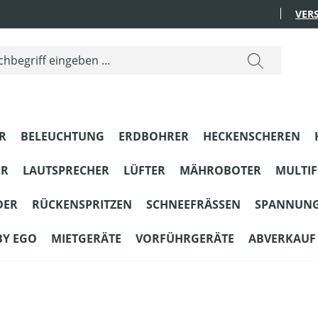
VER
R
BELEUCHTUNG
ERDBOHRER
HECKENSCHEREN
ER
LAUTSPRECHER
LÜFTER
MÄHROBOTER
MULTI
DER
RÜCKENSPRITZEN
SCHNEEFRÄSSEN
SPANNUN
BY EGO
MIETGERÄTE
VORFÜHRGERÄTE
ABVERKAUF