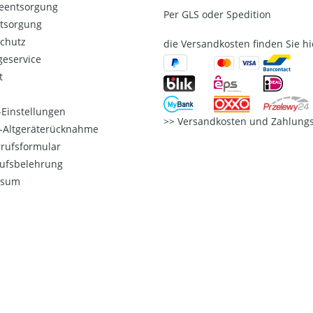
ieentsorgung
Per GLS oder Spedition
ntsorgung
chutz
die Versandkosten finden Sie hi
eservice
t
Einstellungen
Versandkosten und Zahlungs
o-Altgeräterücknahme
rufsformular
ufsbelehrung
ssum