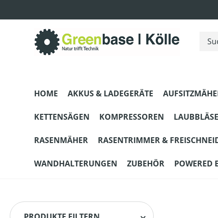
m Hauptinhalt springen
Zur Suche springen
Zur Hauptnavigation springen
HOME
AKKUS & LADEGERÄTE
AUFSITZMÄHE
KETTENSÄGEN
KOMPRESSOREN
LAUBBLÄS
RASENMÄHER
RASENTRIMMER & FREISCHNEI
WANDHALTERUNGEN
ZUBEHÖR
POWERED 
PRODUKTE FILTERN