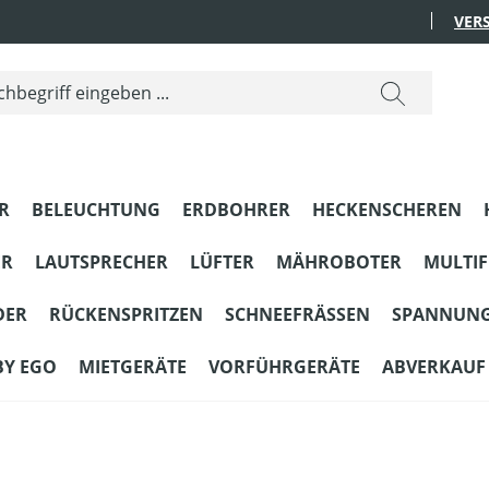
VER
R
BELEUCHTUNG
ERDBOHRER
HECKENSCHEREN
ER
LAUTSPRECHER
LÜFTER
MÄHROBOTER
MULTI
DER
RÜCKENSPRITZEN
SCHNEEFRÄSSEN
SPANNUN
BY EGO
MIETGERÄTE
VORFÜHRGERÄTE
ABVERKAUF