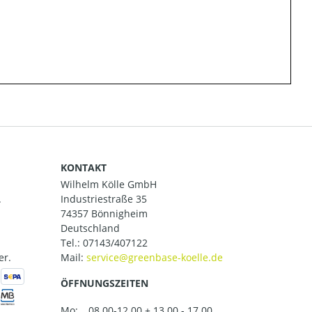
KONTAKT
Wilhelm Kölle GmbH
.
Industriestraße 35
74357 Bönnigheim
Deutschland
Tel.:
07143/407122
er.
Mail:
ÖFFNUNGSZEITEN
Mo:
08.00-12.00 + 13.00 - 17.00