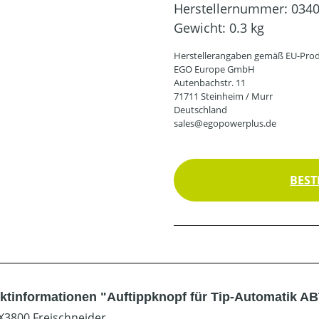
Herstellernummer:
034
Gewicht:
0.3 kg
Herstellerangaben gemäß EU-Prod
EGO Europe GmbH
Autenbachstr. 11
71711 Steinheim / Murr
Deutschland
sales@egopowerplus.de
BEST
ktinformationen "Auftippknopf für Tip-Automatik A
X3800 Freischneider