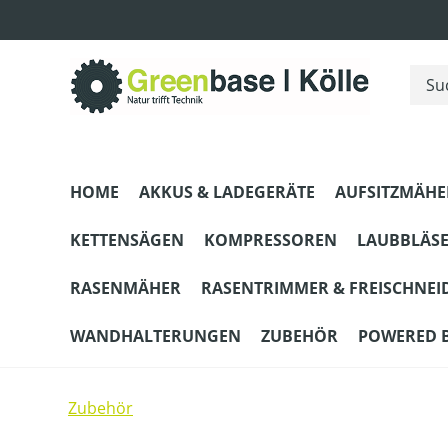
m Hauptinhalt springen
Zur Suche springen
Zur Hauptnavigation springen
HOME
AKKUS & LADEGERÄTE
AUFSITZMÄHE
KETTENSÄGEN
KOMPRESSOREN
LAUBBLÄS
RASENMÄHER
RASENTRIMMER & FREISCHNEI
WANDHALTERUNGEN
ZUBEHÖR
POWERED 
Zubehör