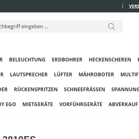
VER
R
BELEUCHTUNG
ERDBOHRER
HECKENSCHEREN
ER
LAUTSPRECHER
LÜFTER
MÄHROBOTER
MULTI
DER
RÜCKENSPRITZEN
SCHNEEFRÄSSEN
SPANNUN
BY EGO
MIETGERÄTE
VORFÜHRGERÄTE
ABVERKAUF