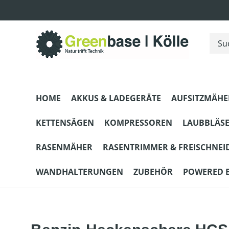
m Hauptinhalt springen
Zur Suche springen
Zur Hauptnavigation springen
HOME
AKKUS & LADEGERÄTE
AUFSITZMÄHE
KETTENSÄGEN
KOMPRESSOREN
LAUBBLÄS
RASENMÄHER
RASENTRIMMER & FREISCHNEI
WANDHALTERUNGEN
ZUBEHÖR
POWERED 