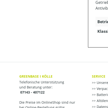
Getrie
Antivi
Betri
Klass
GREENBASE I KÖLLE
SERVICE
Telefonische Unterstützung
Unsere
und Beratung unter:
Verpac
07143 - 407122
Batter
Altöle
Die Preise im OnlineShop sind nur
Datens
bei Online-Bestellung gültig.