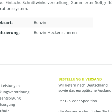
be. Einfache Schnittwinkelverstellung. Gummierter Softgrif
brationssystem.
ebsart:
Benzin
ifizierung:
Benzin-Heckenscheren
BESTELLUNG & VERSAND
Wir liefern nach Deutschland,
 Leistungen
sowie das europäische Ausland
kungsverordnung
ieentsorgung
Per GLS oder Spedition
ntsorgung
chutz
die Versandkosten finden Sie hi