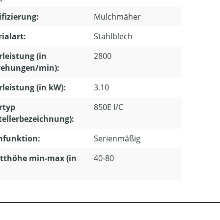
ifizierung:
Mulchmäher
ialart:
Stahlblech
leistung (in
2800
ehungen/min):
leistung (in kW):
3.10
rtyp
850E I/C
tellerbezeichnung):
hfunktion:
Serienmäßig
tthöhe min-max (in
40-80