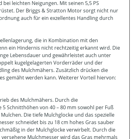
bei leichten Neigungen. Mit seinen 5,5 PS
rüstet. Der Briggs & Stratton Motor sorgt nicht nur
rdnung auch für ein exzellentes Handling durch
wellenlagerung, die in Kombination mit den
 ein Hindernis nicht rechtzeitig erkannt wird. Die
lange Lebensdauer und gewährleistet auch unter
oppelt kugelgelagerten Vorderräder und der
dling des Mulchmähers. Zusätzlich drücken die
es gemäht werden kann. Weiterer Vorteil hiervon:
rtrieb des Mulchmähers. Durch die
die 5 Schnitthöhen von 40 – 80 mm sowohl per Fuß
Mulchen. Die tiefe Mulchglocke und das spezielle
esser schneidet bis zu 18 cm hohes Gras sauber
eichmäßig in der Mulchglocke verwirbelt. Durch die
n versehene Mulchmesser wird das Gras mehrmals