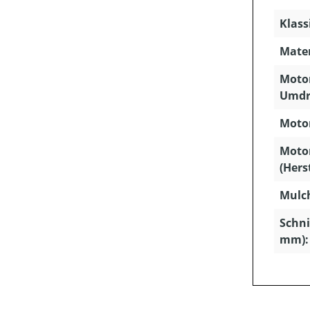
Klass
Mater
Motor
Umdr
Motor
Moto
(Hers
Mulc
Schni
mm):