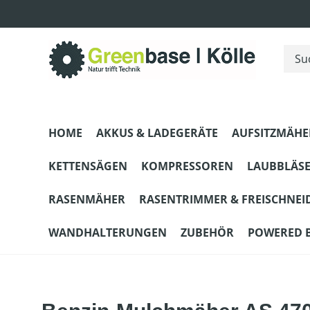
m Hauptinhalt springen
Zur Suche springen
Zur Hauptnavigation springen
HOME
AKKUS & LADEGERÄTE
AUFSITZMÄHE
KETTENSÄGEN
KOMPRESSOREN
LAUBBLÄS
RASENMÄHER
RASENTRIMMER & FREISCHNEI
WANDHALTERUNGEN
ZUBEHÖR
POWERED 