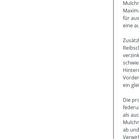
Mulchm
Maxima
für au
eine a
Zusätz
Reibsc
verzin
schwie
Hinter
Vorder
ein gle
Die pr
federu
als au
Mulchm
ab und
Verwir