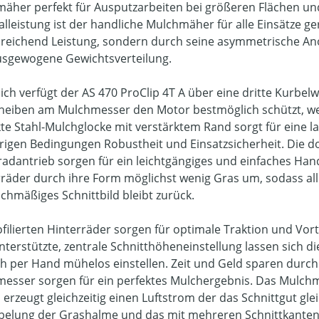
äher perfekt für Ausputzarbeiten bei größeren Flächen und 
lleistung ist der handliche Mulchmäher für alle Einsätze ge
sreichend Leistung, sondern durch seine asymmetrische Ano
usgewogene Gewichtsverteilung.
lich verfügt der AS 470 ProClip 4T A über eine dritte Kurbel
heiben am Mulchmesser den Motor bestmöglich schützt, wenn
kte Stahl-Mulchglocke mit verstärktem Rand sorgt für eine 
rigen Bedingungen Robustheit und Einsatzsicherheit. Die d
radantrieb sorgen für ein leichtgängiges und einfaches Han
räder durch ihre Form möglichst wenig Gras um, sodass all
ichmäßiges Schnittbild bleibt zurück.
ofilierten Hinterräder sorgen für optimale Traktion und Vo
nterstützte, zentrale Schnitthöheneinstellung lassen sich 
ch per Hand mühelos einstellen. Zeit und Geld sparen durch 
esser sorgen für ein perfektes Mulchergebnis. Das Mulchm
 erzeugt gleichzeitig einen Luftstrom der das Schnittgut gl
belung der Grashalme und das mit mehreren Schnittkante