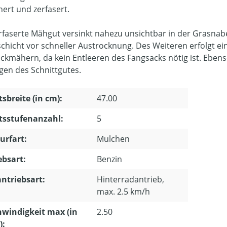
nert und zerfasert.
rfaserte Mähgut versinkt nahezu unsichtbar in der Grasna
chicht vor schneller Austrocknung. Des Weiteren erfolgt ei
ckmähern, da kein Entleeren des Fangsacks nötig ist. Ebenso
gen des Schnittgutes.
tsbreite (in cm):
47.00
tsstufenanzahl:
5
urfart:
Mulchen
ebsart:
Benzin
ntriebsart:
Hinterradantrieb,
max. 2.5 km/h
windigkeit max (in
2.50
):