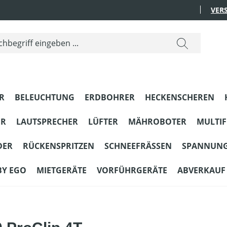
VER
R
BELEUCHTUNG
ERDBOHRER
HECKENSCHEREN
ER
LAUTSPRECHER
LÜFTER
MÄHROBOTER
MULTI
DER
RÜCKENSPRITZEN
SCHNEEFRÄSSEN
SPANNUN
BY EGO
MIETGERÄTE
VORFÜHRGERÄTE
ABVERKAUF