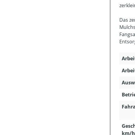
zerklei
Das ze
Mulchs
Fangsa
Entsor
Arbei
Arbei
Ausw
Betri
Fahra
Gesch
km/h