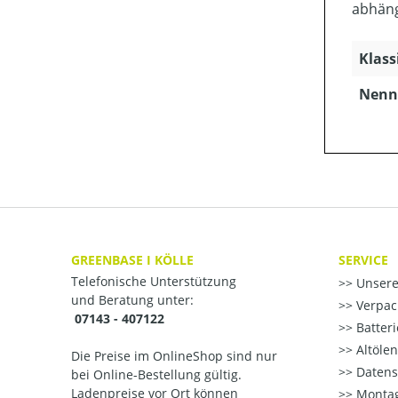
abhäng
Klass
Nenns
GREENBASE I KÖLLE
SERVICE
Telefonische Unterstützung
Unsere
und Beratung unter:
Verpac
07143 - 407122
Batter
Altöle
Die Preise im OnlineShop sind nur
Datens
bei Online-Bestellung gültig.
Ladenpreise vor Ort können
Montag