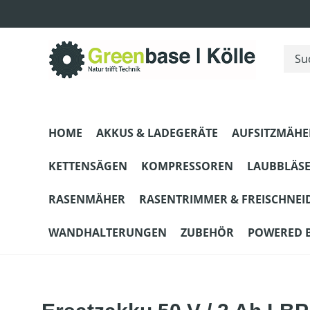
m Hauptinhalt springen
Zur Suche springen
Zur Hauptnavigation springen
HOME
AKKUS & LADEGERÄTE
AUFSITZMÄHE
KETTENSÄGEN
KOMPRESSOREN
LAUBBLÄS
RASENMÄHER
RASENTRIMMER & FREISCHNEI
WANDHALTERUNGEN
ZUBEHÖR
POWERED 