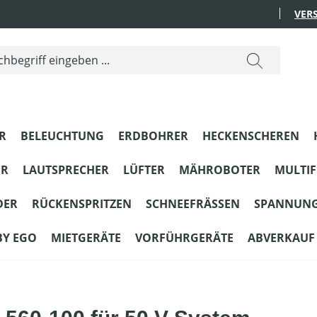
VER
R
BELEUCHTUNG
ERDBOHRER
HECKENSCHEREN
ER
LAUTSPRECHER
LÜFTER
MÄHROBOTER
MULTI
DER
RÜCKENSPRITZEN
SCHNEEFRÄSSEN
SPANNUN
BY EGO
MIETGERÄTE
VORFÜHRGERÄTE
ABVERKAUF