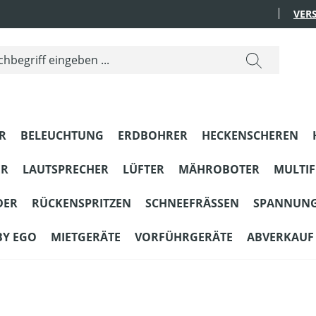
VER
R
BELEUCHTUNG
ERDBOHRER
HECKENSCHEREN
ER
LAUTSPRECHER
LÜFTER
MÄHROBOTER
MULTI
DER
RÜCKENSPRITZEN
SCHNEEFRÄSSEN
SPANNUN
BY EGO
MIETGERÄTE
VORFÜHRGERÄTE
ABVERKAUF