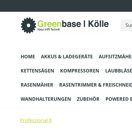
m Hauptinhalt springen
Zur Suche springen
Zur Hauptnavigation springen
HOME
AKKUS & LADEGERÄTE
AUFSITZMÄHE
KETTENSÄGEN
KOMPRESSOREN
LAUBBLÄS
RASENMÄHER
RASENTRIMMER & FREISCHNEI
WANDHALTERUNGEN
ZUBEHÖR
POWERED 
Professional X