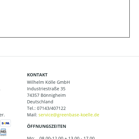
KONTAKT
Wilhelm Kölle GmbH
.
Industriestraße 35
74357 Bönnigheim
Deutschland
Tel.:
07143/407122
er.
Mail:
ÖFFNUNGSZEITEN
Mo:
08.00-12.00 + 13.00 - 17.00