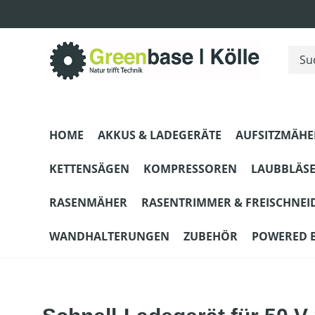
m Hauptinhalt springen
Zur Suche springen
Zur Hauptnavigation springen
HOME
AKKUS & LADEGERÄTE
AUFSITZMÄHE
KETTENSÄGEN
KOMPRESSOREN
LAUBBLÄS
RASENMÄHER
RASENTRIMMER & FREISCHNEI
WANDHALTERUNGEN
ZUBEHÖR
POWERED 