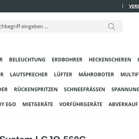
VER
R
BELEUCHTUNG
ERDBOHRER
HECKENSCHEREN
ER
LAUTSPRECHER
LÜFTER
MÄHROBOTER
MULTI
DER
RÜCKENSPRITZEN
SCHNEEFRÄSSEN
SPANNUN
BY EGO
MIETGERÄTE
VORFÜHRGERÄTE
ABVERKAUF