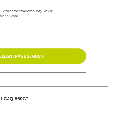
uktsicherheitsverordnung (GPSR):
schland GmbH
ELLANFRAGE SENDEN
m LCJQ-560C"