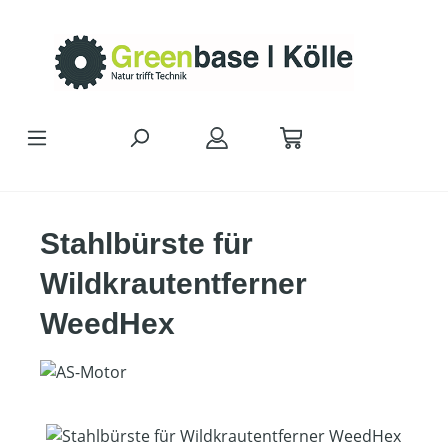
Zum Hauptinhalt springen
Stahlbürste für
Wildkrautentferner
WeedHex
Bildergalerie überspringen