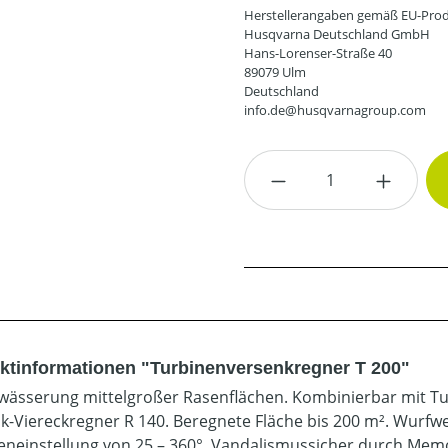
Herstellerangaben gemäß EU-Prod
Husqvarna Deutschland GmbH
Hans-Lorenser-Straße 40
89079 Ulm
Deutschland
info.de@husqvarnagroup.com
Produkt Anzahl: G
ktinformationen "Turbinenversenkregner T 200"
wässerung mittelgroßer Rasenflächen. Kombinierbar mit Tu
k-Viereckregner R 140. Beregnete Fläche bis 200 m². Wurfwei
eneinstellung von 25 – 360°. Vandalismussicher durch Memo