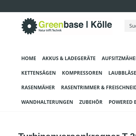
m Hauptinhalt springen
Zur Suche springen
Zur Hauptnavigation springen
HOME
AKKUS & LADEGERÄTE
AUFSITZMÄHE
KETTENSÄGEN
KOMPRESSOREN
LAUBBLÄS
RASENMÄHER
RASENTRIMMER & FREISCHNEI
WANDHALTERUNGEN
ZUBEHÖR
POWERED 