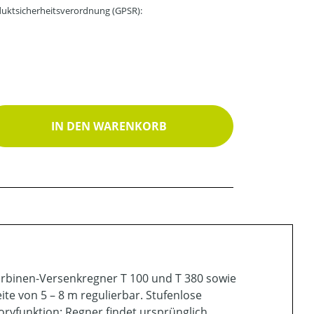
uktsicherheitsverordnung (GPSR):
ib den gewünschten Wert ein oder benutz
IN DEN WARENKORB
rbinen-Versenkregner T 100 und T 380 sowie
te von 5 – 8 m regulierbar. Stufenlose
ryfunktion: Regner findet ursprünglich