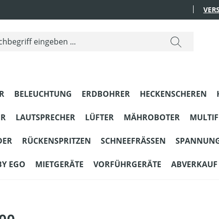
VER
R
BELEUCHTUNG
ERDBOHRER
HECKENSCHEREN
ER
LAUTSPRECHER
LÜFTER
MÄHROBOTER
MULTI
DER
RÜCKENSPRITZEN
SCHNEEFRÄSSEN
SPANNUN
BY EGO
MIETGERÄTE
VORFÜHRGERÄTE
ABVERKAUF