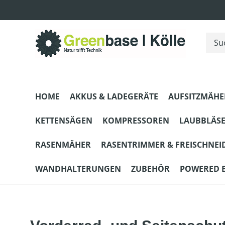
m Hauptinhalt springen
Zur Suche springen
Zur Hauptnavigation springen
HOME
AKKUS & LADEGERÄTE
AUFSITZMÄHE
KETTENSÄGEN
KOMPRESSOREN
LAUBBLÄS
RASENMÄHER
RASENTRIMMER & FREISCHNEI
WANDHALTERUNGEN
ZUBEHÖR
POWERED 