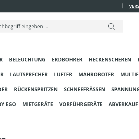
VER
R
BELEUCHTUNG
ERDBOHRER
HECKENSCHEREN
ER
LAUTSPRECHER
LÜFTER
MÄHROBOTER
MULTI
DER
RÜCKENSPRITZEN
SCHNEEFRÄSSEN
SPANNUN
BY EGO
MIETGERÄTE
VORFÜHRGERÄTE
ABVERKAUF