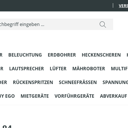
VER
R
BELEUCHTUNG
ERDBOHRER
HECKENSCHEREN
ER
LAUTSPRECHER
LÜFTER
MÄHROBOTER
MULTI
DER
RÜCKENSPRITZEN
SCHNEEFRÄSSEN
SPANNUN
BY EGO
MIETGERÄTE
VORFÜHRGERÄTE
ABVERKAUF