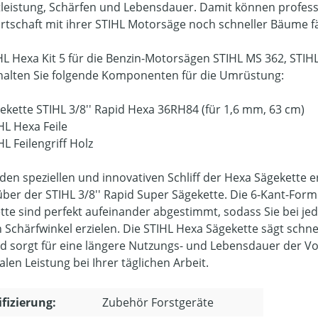
tleistung, Schärfen und Lebensdauer. Damit können profess
rtschaft mit ihrer STIHL Motorsäge noch schneller Bäume fä
HL Hexa Kit 5 für die Benzin-Motorsägen STIHL MS 362, STIH
halten Sie folgende Komponenten für die Umrüstung:
gekette STIHL 3/8'' Rapid Hexa 36RH84 (für 1,6 mm, 63 cm)
HL Hexa Feile
HL Feilengriff Holz
den speziellen und innovativen Schliff der Hexa Sägekette er
ber der STIHL 3/8'' Rapid Super Sägekette. Die 6-Kant-For
tte sind perfekt aufeinander abgestimmt, sodass Sie bei j
n Schärfwinkel erzielen. Die STIHL Hexa Sägekette sägt schne
nd sorgt für eine längere Nutzungs- und Lebensdauer der Vol
len Leistung bei Ihrer täglichen Arbeit.
ifizierung:
Zubehör Forstgeräte