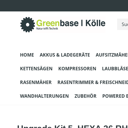
m Hauptinhalt springen
Zur Suche springen
Zur Hauptnavigation springen
HOME
AKKUS & LADEGERÄTE
AUFSITZMÄHE
KETTENSÄGEN
KOMPRESSOREN
LAUBBLÄS
RASENMÄHER
RASENTRIMMER & FREISCHNEI
WANDHALTERUNGEN
ZUBEHÖR
POWERED 