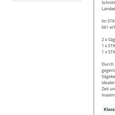
Schnit
Landwi
Im STI
661 er
2 x Sä
1 x STI
1 x STI
Durch 
gegenü
Sägeke
ideale
Zeit u
maxima
Klass